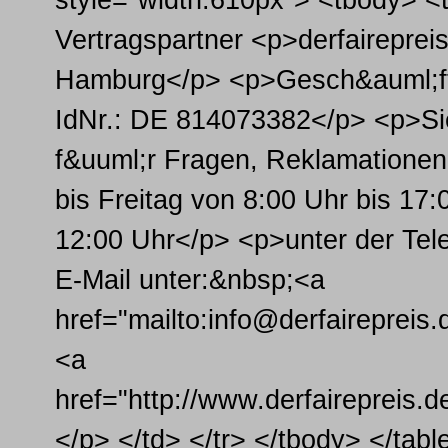
style="width:610px"> <tbody> <t
Vertragspartner <p>derfaireprei
Hamburg</p> <p>Gesch&auml;fts
IdNr.: DE 814073382</p> <p>Si
f&uuml;r Fragen, Reklamatione
bis Freitag von 8:00 Uhr bis 17
12:00 Uhr</p> <p>unter der Te
E-Mail unter:&nbsp;<a
href="mailto:info@derfairepreis
<a
href="http://www.derfairepreis.
</p> </td> </tr> </tbody> </tabl