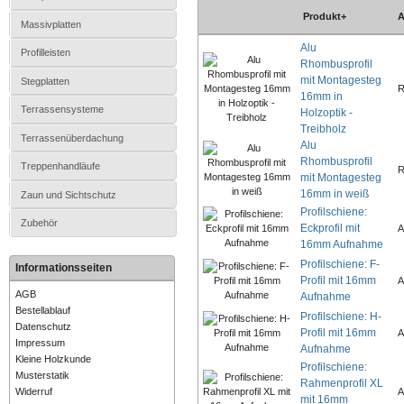
Produkt+
A
Massivplatten
Alu
Profilleisten
Rhombusprofil
mit Montagesteg
Stegplatten
R
16mm in
Terrassensysteme
Holzoptik -
Treibholz
Terrassenüberdachung
Alu
Rhombusprofil
Treppenhandläufe
R
mit Montagesteg
16mm in weiß
Zaun und Sichtschutz
Profilschiene:
Zubehör
Eckprofil mit
A
16mm Aufnahme
Profilschiene: F-
Informationsseiten
Profil mit 16mm
A
AGB
Aufnahme
Bestellablauf
Profilschiene: H-
Datenschutz
Profil mit 16mm
A
Impressum
Aufnahme
Kleine Holzkunde
Profilschiene:
Musterstatik
Rahmenprofil XL
Widerruf
A
mit 16mm