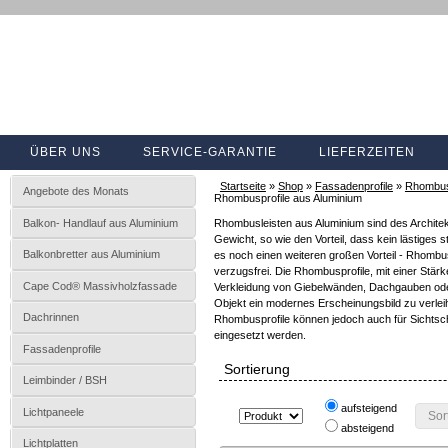
ÜBER UNS
SERVICE-GARANTIE
LIEFERZEITEN
Startseite
»
Shop
»
Fassadenprofile
»
Rhombusp
Angebote des Monats
Rhombusprofile aus Aluminium
Balkon- Handlauf aus Aluminium
Rhombusleisten aus Aluminium sind des Architek
Gewicht, so wie den Vorteil, dass kein lästiges s
Balkonbretter aus Aluminium
es noch einen weiteren großen Vorteil - Rhombu
verzugsfrei. Die Rhombusprofile, mit einer Stä
Cape Cod® Massivholzfassade
Verkleidung von Giebelwänden, Dachgauben od
Objekt ein modernes Erscheinungsbild zu verlei
Dachrinnen
Rhombusprofile können jedoch auch für Sichts
eingesetzt werden.
Fassadenprofile
Sortierung
Leimbinder / BSH
aufsteigend
Lichtpaneele
Sor
absteigend
Lichtplatten