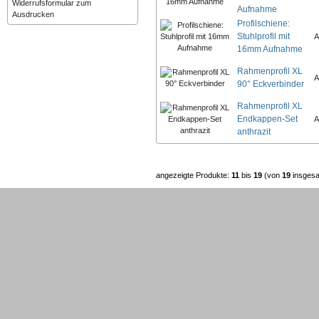
Widerrufsformular zum
Aufnahme
Ausdrucken
Profilschiene:
Stuhlprofil mit
A
16mm Aufnahme
Rahmenprofil XL
A
90° Eckverbinder
Rahmenprofil XL
Endkappen-Set
A
anthrazit
angezeigte Produkte:
11
bis
19
(von
19
insgesa