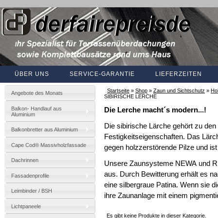
ÜBER UNS
SERVICE-GARANTIE
LIEFERZEITEN
Startseite
»
Shop
»
Zaun und Sichtschutz
»
Hol
Angebote des Monats
SIBIRISCHE LERCHE
Balkon- Handlauf aus
Die Lerche macht´s modern...!
Aluminium
Die sibirische Lärche gehört zu den
Balkonbretter aus Aluminium
Festigkeitseigenschaften. Das Lärch
Cape Cod® Massivholzfassade
gegen holzzerstörende Pilze und ist
Dachrinnen
Unsere Zaunsysteme NEWA und RHO
aus. Durch Bewitterung erhält es na
Fassadenprofile
eine silbergraue Patina. Wenn sie d
Leimbinder / BSH
ihre Zaunanlage mit einem pigmentie
Lichtpaneele
Es gibt keine Produkte in dieser Kategorie.