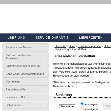
ÜBER UNS
SERVICE-GARANTIE
LIEFERZEITEN
Startseite
»
Shop
»
Terrassensysteme
»
Unter
Angebote des Monats
Terrassenlager / Verstellfuss
Balkon- Handlauf aus
Terrassenlager / Verstellfuß
Aluminium
Unterkonstruktionsleisten ob aus Aluminium oder
Balkonbretter aus Aluminium
Terrassenlagern - ein unverrottbares und leicht
dem Verstellfuß kann durch einfaches Rechts- 
Cape Cod® Massivholzfassade
Höhenniveau verstellt werden!
Dachrinnen
*Bitte beachten sie auch immer die Verlegevorsch
Dielenherstellers.
Fassadenprofile
Sortierung
Leimbinder / BSH
aufsteigend
Lichtpaneele
Sor
absteigend