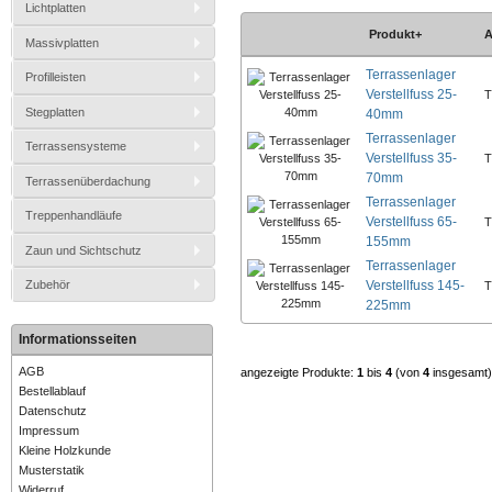
Lichtplatten
Produkt+
A
Massivplatten
Terrassenlager
Profilleisten
Verstellfuss 25-
T
Stegplatten
40mm
Terrassenlager
Terrassensysteme
Verstellfuss 35-
T
70mm
Terrassenüberdachung
Terrassenlager
Treppenhandläufe
Verstellfuss 65-
T
155mm
Zaun und Sichtschutz
Terrassenlager
Verstellfuss 145-
Zubehör
T
225mm
Informationsseiten
AGB
angezeigte Produkte:
1
bis
4
(von
4
insgesamt)
Bestellablauf
Datenschutz
Impressum
Kleine Holzkunde
Musterstatik
Widerruf