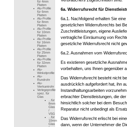
für 4mm
Platten
Alu-Profile
6a. Widerrufsrecht für Dienstleis
für 6mm
Platten
6a.1. Nachfolgend erhalten Sie ein
Alu-Profile
für 8mm
gesetzlichen Widerrufsrechts bei Be
Platten
Alu-Profile
Zuschnittleistungen, eigene Auslie
für 10mm
Platten
vertragliche Einräumung von Rechte
Alu-Profile
für 16mm
gesetzliche Widerrufsrecht nicht ge
Platten
Alu-Profile
6a.2. Ausnahmen vom Widerrufsrech
für 25mm
Platten
Alu-Profile
Es existieren gesetzliche Ausnahm
für 32mm
Platten
vorbehalten, uns Ihnen gegenüber a
Alu-
Winkelprofile
Alu-
Das Widerrufsrecht besteht nicht b
Rundrohr
Alu-
ausdrücklich aufgefordert hat, ihn 
Vierkantrohr
Instandhaltungsarbeiten vorzunehmen
Verlegeprofile
spez. für
erbrachter Dienstleistungen, die der
Glas
...für
hinsichtlich solcher bei dem Besuch 
8mm
Glas
Reparatur nicht unbedingt als Ersatz
/
VSG
...für
Das Widerrufsrecht erlischt bei ein
10mm
Glas
dann, wenn der Unternehmer die Dien