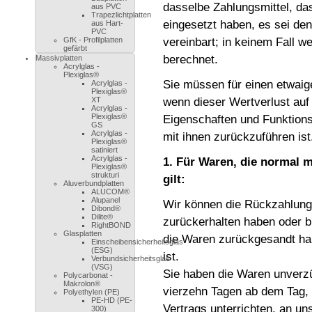
dasselbe Zahlungsmittel, das
aus PVC
Trapezlichtplatten
eingesetzt haben, es sei de
aus Hart-
PVC
GfK - Profilplatten
vereinbart; in keinem Fall 
gefärbt
berechnet.
Massivplatten
Acrylglas -
Plexiglas®
Sie müssen für einen etwai
Acrylglas -
Plexiglas®
XT
wenn dieser Wertverlust auf
Acrylglas -
Plexiglas®
Eigenschaften und Funktion
GS
Acrylglas -
mit ihnen zurückzuführen ist
Plexiglas®
satiniert
Acrylglas -
1. Für Waren, die normal 
Plexiglas®
strukturi
gilt:
Aluverbundplatten
ALUCOM®
Alupanel
Wir können die Rückzahlung 
Dibond®
Dilite®
zurückerhalten haben oder b
RightBOND
Glasplatten
die Waren zurückgesandt hab
Einscheibensicherheitsglas
(ESG)
ist.
Verbundsicherheitsglas
(VSG)
Sie haben die Waren unverzü
Polycarbonat -
Makrolon®
vierzehn Tagen ab dem Tag, 
Polyethylen (PE)
PE-HD (PE-
Vertrags unterrichten, an u
300)