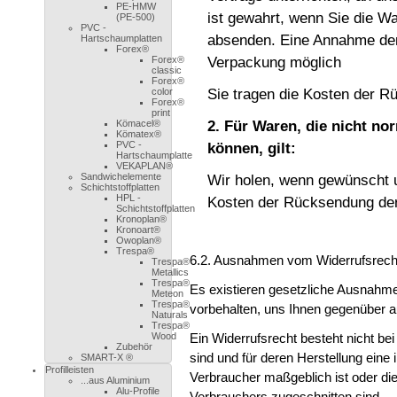
PE-HMW
ist gewahrt, wenn Sie die Wa
(PE-500)
PVC -
absenden. Eine Annahme der 
Hartschaumplatten
Forex®
Forex®
Verpackung möglich
classic
Forex®
color
Sie tragen die Kosten der 
Forex®
print
Kömacel®
2. Für Waren, die nicht n
Kömatex®
PVC -
können, gilt:
Hartschaumplatte
VEKAPLAN®
Sandwichelemente
Wir holen, wenn gewünscht u
Schichtstoffplatten
HPL -
Kosten der Rücksendung de
Schichtstoffplatten
Kronoplan®
Kronoart®
Owoplan®
Trespa®
6.2. Ausnahmen vom Widerrufsrecht
Trespa®
Metallics
Trespa®
Es existieren gesetzliche Ausnahm
Meteon
Trespa®
vorbehalten, uns Ihnen gegenüber a
Naturals
Trespa®
Wood
Ein Widerrufsrecht besteht nicht bei
Zubehör
sind und für deren Herstellung ein
SMART-X ®
Profilleisten
Verbraucher maßgeblich ist oder die
...aus Aluminium
Alu-Profile
Verbrauchers zugeschnitten sind.