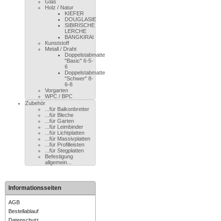
Glas
Holz / Natur
KIEFER
DOUGLASIE
SIBIRISCHE
LERCHE
BANGKIRAI
Kunststoff
Metall / Draht
Doppelstabmatte
"Basic" 6-5-
6
Doppelstabmatte
"Schwer" 8-
6-8
Vorgarten
WPC / BPC
Zubehör
...für Balkonbretter
...für Bleche
...für Garten
...für Leimbinder
...für Lichtplatten
...für Massivplatten
...für Profilleisten
...für Stegplatten
Befestigung
allgemein...
Informationsseiten
AGB
Bestellablauf
Datenschutz