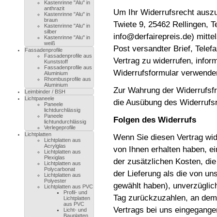
Kastenrinne "Alu" in
anthrazit
Um Ihr Widerrufsrecht auszu
Kastenrinne "Alu" in
braun
Twiete 9, 25462 Rellingen, T
Kastenrinne "Alu" in
silber
info@derfairepreis.de) mittel
Kastenrinne "Alu" in
weiß
Post versandter Brief, Telef
Fassadenprofile
Fassadenprofile aus
Vertrag zu widerrufen, infor
Kunststoff
Fassadenprofile aus
Widerrufsformular verwenden
Aluminium
Rhombusprofile aus
Aluminium
Zur Wahrung der Widerrufsfri
Leimbinder / BSH
Lichtpaneele
die Ausübung des Widerrufsr
Paneele
lichtdurchlässig
Paneele
Folgen des Widerrufs
lichtundurchlässig
Verlegeprofile
Lichtplatten
Wenn Sie diesen Vertrag wide
Lichtplatten aus
Acrylglas
von Ihnen erhalten haben, e
Lichtplatten aus
Plexiglas
der zusätzlichen Kosten, die
Lichtplatten aus
Polycarbonat
der Lieferung als die von un
Lichtplatten aus
Polyester
gewählt haben), unverzüglic
Lichtplatten aus PVC
Profil- und
Tag zurückzuzahlen, an dem 
Lichtplatten
aus PVC
Vertrags bei uns eingegange
Licht- und
Bauplatten