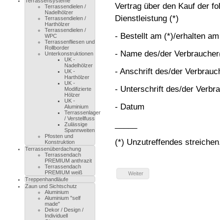
Terrassensysteme
Vertrag über den Kauf der fo
Terrassendielen /
Nadelhölzer
Dienstleistung (*)
Terrassendielen /
Harthölzer
Terrassendielen /
- Bestellt am (*)/erhalten am
WPC
Terrassenfliesen und
Rollborder
- Name des/der Verbraucher
Unterkonstruktionen
UK -
Nadelhölzer
- Anschrift des/der Verbrauc
UK -
Harthölzer
UK -
- Unterschrift des/der Verbra
Modifizierte
Hölzer
UK -
- Datum
Aluminium
Terrassenlager
/ Verstellfuss
_____
Zulässige
Spannweiten
Pfosten und
(*) Unzutreffendes streichen
Konstruktion
Terrassenüberdachung
Terrassendach
PREMIUM anthrazit
Terrassendach
PREMIUM weiß
Weiter
Treppenhandläufe
Zaun und Sichtschutz
Aluminium
Aluminium "self
made"
Dekor / Design /
Individuell