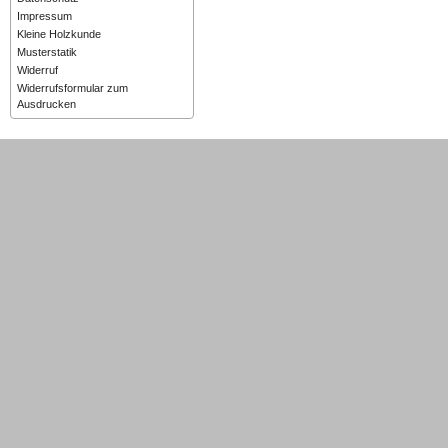
Impressum
Kleine Holzkunde
Musterstatik
Widerruf
Widerrufsformular zum
Ausdrucken