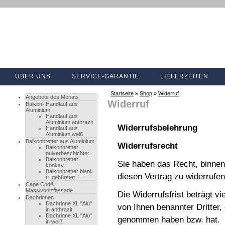
ÜBER UNS
SERVICE-GARANTIE
LIEFERZEITEN
Startseite
»
Shop
»
Widerruf
Angebote des Monats
Widerruf
Balkon- Handlauf aus
Aluminium
Handlauf aus
Aluminium anthrazit
Widerrufsbelehrung
Handlauf aus
Aluminium weiß
Balkonbretter aus Aluminium
Widerrufsrecht
Balkonbretter
pulverbeschichtet
Balkonbretter
Sie haben das Recht, binne
konkav
Balkonbretter blank
diesen Vertrag zu widerrufen
u. gebürstet
Cape Cod®
Massivholzfassade
Die Widerrufsfrist beträgt v
Dachrinnen
Dachrinne XL "Alu"
von Ihnen benannter Dritter, 
in anthrazit
Dachrinne XL "Alu"
genommen haben bzw. hat.
in weiß