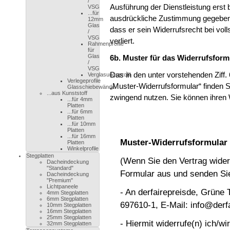
/
Ausführung der Dienstleistung erst
VSG
...für
ausdrückliche Zustimmung gegeben h
12mm
Glas
dass er sein Widerrufsrecht bei vol
/
VSG
verliert.
Rahmenprofile
für
Glas
6b. Muster für das Widerrufsform
/
VSG
Das in den unter vorstehenden Ziff.
Verglasungsprofil
Verlegeprofile
„Muster-Widerrufsformular“ finden 
Glasschiebewände
...aus Kunststoff
zwingend nutzen. Sie können ihren W
...für 4mm
Platten
...für 6mm
Platten
...für 10mm
Platten
...für 16mm
Muster-Widerrufsformular
Platten
Winkelprofile
Stegplatten
(Wenn Sie den Vertrag widerr
Dacheindeckung
"Standard"
Formular aus und senden Sie
Dacheindeckung
"Premium"
Lichtpaneele
- An derfairepreisde, Grüne 
4mm Stegplatten
6mm Stegplatten
697610-1, E-Mail: info@derfa
10mm Stegplatten
16mm Stegplatten
25mm Stegplatten
- Hiermit widerrufe(n) ich/w
32mm Stegplatten