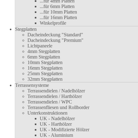
...für 4mm Platten
...für 6mm Platten
...für 10mm Platten
...für 16mm Platten
Winkelprofile
Stegplatten
Dacheindeckung "Standard"
Dacheindeckung "Premium"
Lichtpaneele
4mm Stegplatten
6mm Stegplatten
10mm Stegplatten
16mm Stegplatten
25mm Stegplatten
32mm Stegplatten
Terrassensysteme
Terrassendielen / Nadelhölzer
Terrassendielen / Harthölzer
Terrassendielen / WPC
Terrassenfliesen und Rollborder
Unterkonstruktionen
UK - Nadelhölzer
UK - Harthölzer
UK - Modifizierte Hölzer
UK - Aluminium