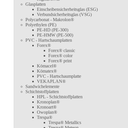
Glasplatten
Einscheibensicherheitsglas (ESG)
Verbundsicherheitsglas (VSG)
Polycarbonat - Makrolon®
Polyethylen (PE)
PE-HD (PE-300)
PE-HMW (PE-500)
PVC - Hartschaumplatten
Forex®
Forex® classic
Forex® color
Forex® print
Kömacel®
Kömatex®
PVC - Hartschaumplatte
VEKAPLAN®
Sandwichelemente
Schichtstoffplatten
HPL - Schichtstoffplatten
Kronoplan®
Kronoart®
Owoplan®
Trespa®
Trespa® Metallics
Trespa® Meteon