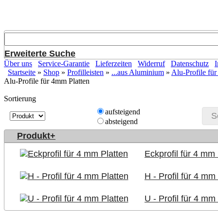
Erweiterte Suche
Über uns
Service-Garantie
Lieferzeiten
Widerruf
Datenschutz
Startseite
»
Shop
»
Profilleisten
»
...aus Aluminium
»
Alu-Profile fü
Alu-Profile für 4mm Platten
Sortierung
aufsteigend
S
absteigend
Produkt+
Eckprofil für 4 mm 
H - Profil für 4 mm
U - Profil für 4 mm