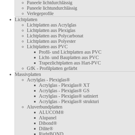
Paneele lichtdurchlässig
Paneele lichtundurchlässig
Verlegeprofile
Lichtplatten
Lichtplatten aus Acrylglas
Lichtplatten aus Plexiglas
Lichtplatten aus Polycarbonat
Lichtplatten aus Polyester
Lichtplatten aus PVC
Profil- und Lichtplatten aus PVC
Licht- und Bauplatten aus PVC
Trapezlichtplatten aus Hart-PVC
GfK - Profilplatten gefärbt
Massivplatten
Acrylglas - Plexiglas®
Acrylglas - Plexiglas® XT
Acrylglas - Plexiglas® GS
Acrylglas - Plexiglas® satiniert
Acrylglas - Plexiglas® strukturi
Aluverbundplatten
ALUCOM®
Alupanel
Dibond®
Dilite®
RightBOND