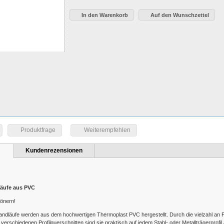
In den Warenkorb
Auf den Wunschzettel
Produktfrage
Weiterempfehlen
Kundenrezensionen
äufe aus PVC
önern!
dläufe werden aus dem hochwertigen Thermoplast PVC hergestellt. Durch die vielzahl an 
verschiedenen Profilquerschnitten sind sie praktisch auf jedem Stahl- oder Metallträgerprofil