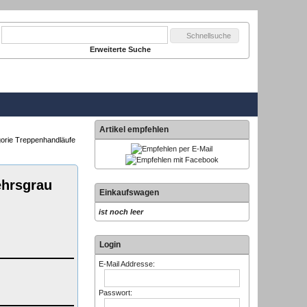
Schnellsuche
Erweiterte Suche
Artikel empfehlen
gorie Treppenhandläufe
ehrsgrau
Einkaufswagen
ist noch leer
Login
E-Mail Addresse:
Passwort: