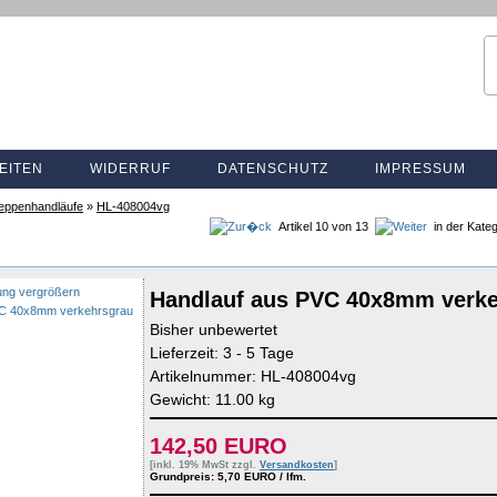
EITEN
WIDERRUF
DATENSCHUTZ
IMPRESSUM
eppenhandläufe
»
HL-408004vg
Artikel 10 von 13
in der Kate
ung vergrößern
Handlauf aus PVC 40x8mm verk
Bisher unbewertet
Lieferzeit: 3 - 5 Tage
Artikelnummer: HL-408004vg
Gewicht: 11.00 kg
142,50 EURO
[inkl. 19% MwSt zzgl.
Versandkosten
]
Grundpreis: 5,70 EURO / lfm.