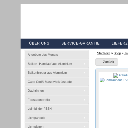
ÜBER UNS
SERVICE-GARANTIE
LIEFERZ
Startseite
»
Shop
»
Tr
Angebote des Monats
Zurück
Balkon- Handlauf aus Aluminium
Balkonbretter aus Aluminium
Abbild
Cape Cod® Massivholzfassade
Dachrinnen
Fassadenprofile
Leimbinder / BSH
Lichtpaneele
Lichtplatten