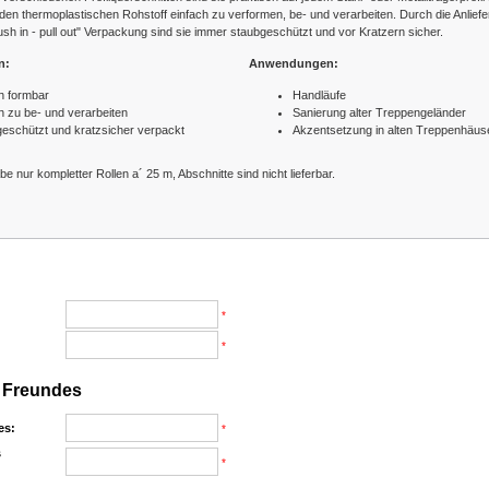
 den thermoplastischen Rohstoff einfach zu verformen, be- und verarbeiten. Durch die Anliefe
ush in - pull out" Verpackung sind sie immer staubgeschützt und vor Kratzern sicher.
n:
Anwendungen:
h formbar
Handläufe
h zu be- und verarbeiten
Sanierung alter Treppengeländer
eschützt und kratzsicher verpackt
Akzentsetzung in alten Treppenhäus
e nur kompletter Rollen a´ 25 m, Abschnitte sind nicht lieferbar.
*
*
 Freundes
es:
*
s
*