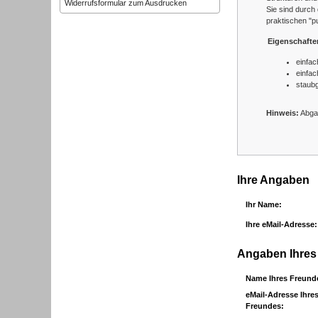
Widerrufsformular zum Ausdrucken
Sie sind durch
praktischen "p
Eigenschafte
einfac
einfac
staubg
Hinweis:
Abgab
Ihre Angaben
Ihr Name:
Ihre eMail-Adresse:
Angaben Ihres
Name Ihres Freund
eMail-Adresse Ihre
Freundes: