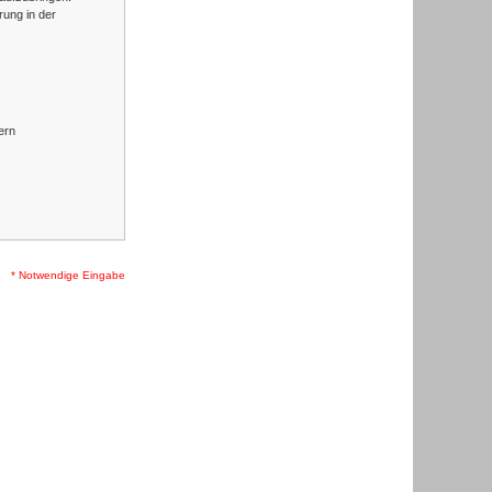
rung in der
ern
* Notwendige Eingabe