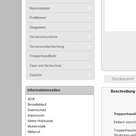
Massivplatten
Profilleisten
Stegplatten
Terrassensysteme
Terrassenüberdachung
Treppenhandläufe
Zaun und Sichtschutz
Zubehör
Druckansicht
Informationsseiten
Beschreibung
AGB
Bestellablauf
Datenschutz
Treppenhandl
Impressum
Kleine Holzkunde
Einfach versch
Musterstatik
Treppenhaushan
Widerruf
Strukturen und 