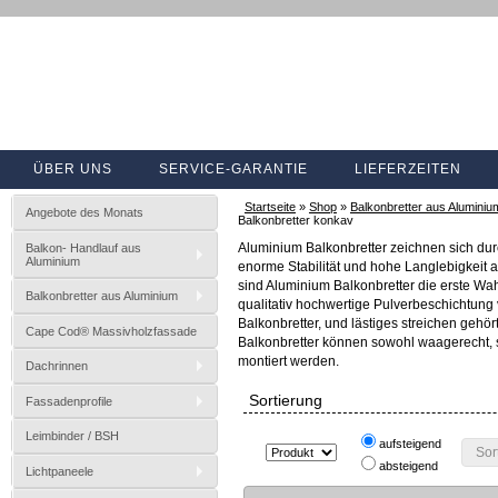
ÜBER UNS
SERVICE-GARANTIE
LIEFERZEITEN
Startseite
»
Shop
»
Balkonbretter aus Aluminiu
Angebote des Monats
Balkonbretter konkav
Balkon- Handlauf aus
Aluminium Balkonbretter zeichnen sich dur
Aluminium
enorme Stabilität und hohe Langlebigkeit 
sind Aluminium Balkonbretter die erste Wah
Balkonbretter aus Aluminium
qualitativ hochwertige Pulverbeschichtung 
Balkonbretter, und lästiges streichen gehö
Cape Cod® Massivholzfassade
Balkonbretter können sowohl waagerecht, 
montiert werden.
Dachrinnen
Sortierung
Fassadenprofile
Leimbinder / BSH
aufsteigend
Sor
absteigend
Lichtpaneele