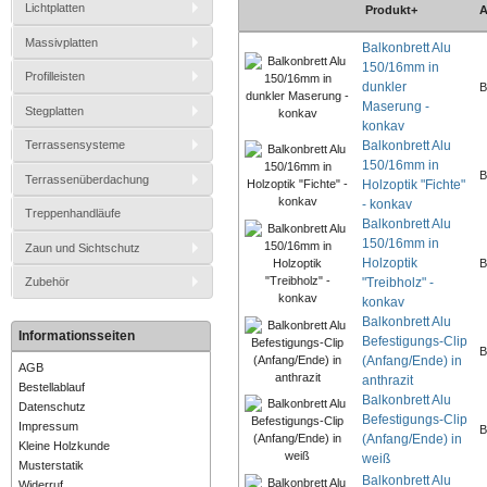
Lichtplatten
Produkt+
A
Massivplatten
Balkonbrett Alu
150/16mm in
Profilleisten
dunkler
B
Maserung -
Stegplatten
konkav
Balkonbrett Alu
Terrassensysteme
150/16mm in
B
Terrassenüberdachung
Holzoptik "Fichte"
- konkav
Treppenhandläufe
Balkonbrett Alu
150/16mm in
Zaun und Sichtschutz
Holzoptik
B
"Treibholz" -
Zubehör
konkav
Balkonbrett Alu
Informationsseiten
Befestigungs-Clip
B
(Anfang/Ende) in
AGB
anthrazit
Bestellablauf
Balkonbrett Alu
Datenschutz
Befestigungs-Clip
Impressum
B
(Anfang/Ende) in
Kleine Holzkunde
weiß
Musterstatik
Balkonbrett Alu
Widerruf