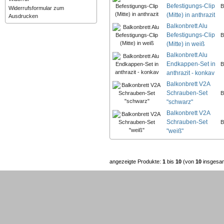
Befestigungs-Clip
B
Widerrufsformular zum
(Mitte) in anthrazit
Ausdrucken
Balkonbrett Alu
Befestigungs-Clip
B
(Mitte) in weiß
Balkonbrett Alu
Endkappen-Set in
B
anthrazit - konkav
Balkonbrett V2A
Schrauben-Set
B
"schwarz"
Balkonbrett V2A
Schrauben-Set
B
"weiß"
angezeigte Produkte:
1
bis
10
(von
10
insgesa