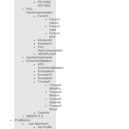
PE-HMW
(PE-500)
PVC -
Hartschaumplatten
Forex®
Forex®
classic
Forex®
color
Forex®
print
Kömacel®
Kömatex®
PVC -
Hartschaumplatte
VEKAPLAN®
Sandwichelemente
Schichtstoffplatten
HPL -
Schichtstoffplatten
Kronoplan®
Kronoart®
Owoplan®
Trespa®
Trespa®
Metallics
Trespa®
Meteon
Trespa®
Naturals
Trespa®
Wood
Zubehör
SMART-X ®
Profilleisten
...aus Aluminium
Alu-Profile