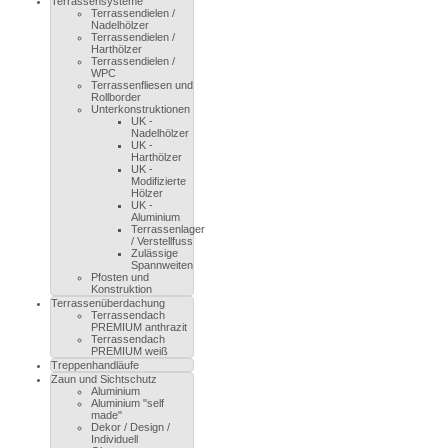
Terrassensysteme
Terrassendielen /
Nadelhölzer
Terrassendielen /
Harthölzer
Terrassendielen /
WPC
Terrassenfliesen und
Rollborder
Unterkonstruktionen
UK -
Nadelhölzer
UK -
Harthölzer
UK -
Modifizierte
Hölzer
UK -
Aluminium
Terrassenlager
/ Verstellfuss
Zulässige
Spannweiten
Pfosten und
Konstruktion
Terrassenüberdachung
Terrassendach
PREMIUM anthrazit
Terrassendach
PREMIUM weiß
Treppenhandläufe
Zaun und Sichtschutz
Aluminium
Aluminium "self
made"
Dekor / Design /
Individuell