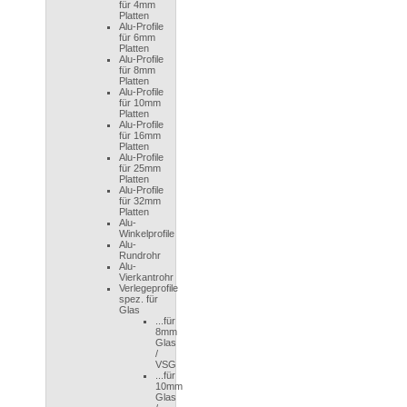
für 4mm
Platten
Alu-Profile
für 6mm
Platten
Alu-Profile
für 8mm
Platten
Alu-Profile
für 10mm
Platten
Alu-Profile
für 16mm
Platten
Alu-Profile
für 25mm
Platten
Alu-Profile
für 32mm
Platten
Alu-
Winkelprofile
Alu-
Rundrohr
Alu-
Vierkantrohr
Verlegeprofile
spez. für
Glas
...für
8mm
Glas
/
VSG
...für
10mm
Glas