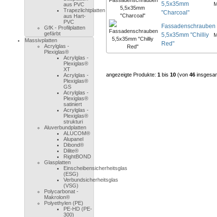
5,5x35mm
M
aus PVC
Trapezlichtplatten
"Charcoal"
aus Hart-
PVC
Fassadenschrauben
GfK - Profilplatten
gefärbt
5,5x35mm "Chilliy
M
Massivplatten
Red"
Acrylglas -
Plexiglas®
Acrylglas -
Plexiglas®
XT
angezeigte Produkte:
1
bis
10
(von
46
insgesa
Acrylglas -
Plexiglas®
GS
Acrylglas -
Plexiglas®
satiniert
Acrylglas -
Plexiglas®
strukturi
Aluverbundplatten
ALUCOM®
Alupanel
Dibond®
Dilite®
RightBOND
Glasplatten
Einscheibensicherheitsglas
(ESG)
Verbundsicherheitsglas
(VSG)
Polycarbonat -
Makrolon®
Polyethylen (PE)
PE-HD (PE-
300)