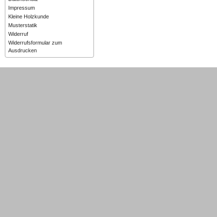
Impressum
Kleine Holzkunde
Musterstatik
Widerruf
Widerrufsformular zum
Ausdrucken