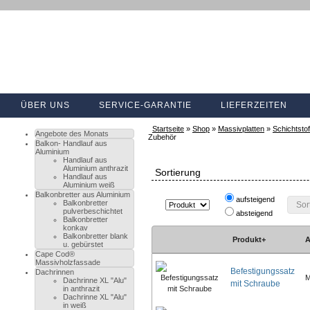
ÜBER UNS
SERVICE-GARANTIE
LIEFERZEITEN
Startseite
»
Shop
»
Massivplatten
»
Schichtstof
Angebote des Monats
Zubehör
Balkon- Handlauf aus
Aluminium
Handlauf aus
Aluminium anthrazit
Sortierung
Handlauf aus
Aluminium weiß
Balkonbretter aus Aluminium
aufsteigend
Balkonbretter
Sor
pulverbeschichtet
absteigend
Balkonbretter
konkav
Balkonbretter blank
Produkt+
A
u. gebürstet
Cape Cod®
Massivholzfassade
Befestigungssatz
Dachrinnen
M
Dachrinne XL "Alu"
mit Schraube
in anthrazit
Dachrinne XL "Alu"
in weiß