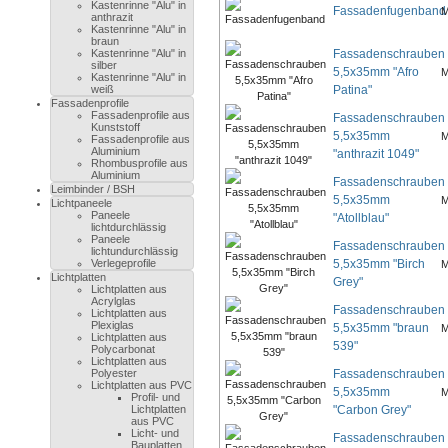
Kastenrinne "Alu" in
Fassadenfugenband
M
anthrazit
Kastenrinne "Alu" in
braun
Kastenrinne "Alu" in
Fassadenschrauben
silber
5,5x35mm "Afro
M
Kastenrinne "Alu" in
weiß
Patina"
Fassadenprofile
Fassadenprofile aus
Fassadenschrauben
Kunststoff
5,5x35mm
M
Fassadenprofile aus
Aluminium
"anthrazit 1049"
Rhombusprofile aus
Aluminium
Fassadenschrauben
Leimbinder / BSH
5,5x35mm
M
Lichtpaneele
Paneele
"Atollblau"
lichtdurchlässig
Paneele
Fassadenschrauben
lichtundurchlässig
Verlegeprofile
5,5x35mm "Birch
M
Lichtplatten
Grey"
Lichtplatten aus
Acrylglas
Fassadenschrauben
Lichtplatten aus
Plexiglas
5,5x35mm "braun
M
Lichtplatten aus
539"
Polycarbonat
Lichtplatten aus
Polyester
Fassadenschrauben
Lichtplatten aus PVC
5,5x35mm
M
Profil- und
Lichtplatten
"Carbon Grey"
aus PVC
Licht- und
Fassadenschrauben
Bauplatten