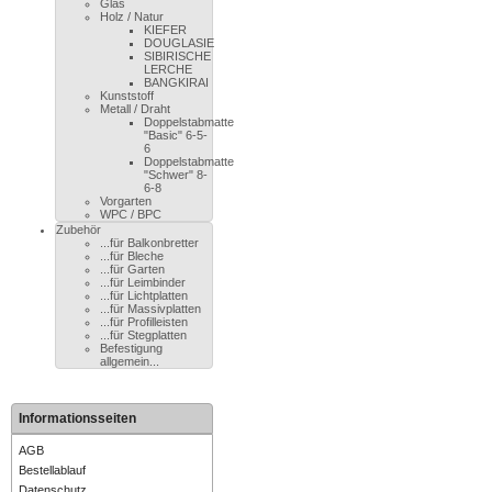
Glas
Holz / Natur
KIEFER
DOUGLASIE
SIBIRISCHE
LERCHE
BANGKIRAI
Kunststoff
Metall / Draht
Doppelstabmatte
"Basic" 6-5-
6
Doppelstabmatte
"Schwer" 8-
6-8
Vorgarten
WPC / BPC
Zubehör
...für Balkonbretter
...für Bleche
...für Garten
...für Leimbinder
...für Lichtplatten
...für Massivplatten
...für Profilleisten
...für Stegplatten
Befestigung
allgemein...
Informationsseiten
AGB
Bestellablauf
Datenschutz