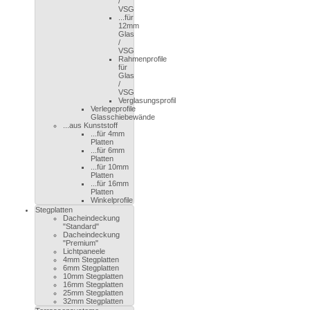
/
VSG
...für
12mm
Glas
/
VSG
Rahmenprofile
für
Glas
/
VSG
Verglasungsprofil
Verlegeprofile
Glasschiebewände
...aus Kunststoff
...für 4mm
Platten
...für 6mm
Platten
...für 10mm
Platten
...für 16mm
Platten
Winkelprofile
Stegplatten
Dacheindeckung
"Standard"
Dacheindeckung
"Premium"
Lichtpaneele
4mm Stegplatten
6mm Stegplatten
10mm Stegplatten
16mm Stegplatten
25mm Stegplatten
32mm Stegplatten