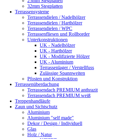
25mm Stegplatten
32mm Stegplatten
Terrassensysteme
Terrassendielen / Nadelhölzer
Terrassendielen / Harthölzer
Terrassendielen / WPC
Terrassenfliesen und Rollborder
Unterkonstruktionen
UK - Nadelhölzer
UK - Harthölzer
UK - Modifizierte Hölzer
UK - Aluminium
Terrassenlager / Verstellfuss
Zulässige Spannweiten
Pfosten und Konstruktion
Terrassenüberdachung
Terrassendach PREMIUM anthrazit
Terrassendach PREMIUM weiß
Treppenhandläufe
Zaun und Sichtschutz
Aluminium
Aluminium "self made"
Dekor / Design / Individuell
Glas
Holz / Natur