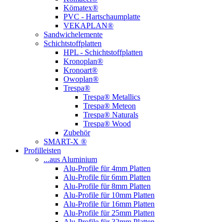
Kömatex®
PVC - Hartschaumplatte
VEKAPLAN®
Sandwichelemente
Schichtstoffplatten
HPL - Schichtstoffplatten
Kronoplan®
Kronoart®
Owoplan®
Trespa®
Trespa® Metallics
Trespa® Meteon
Trespa® Naturals
Trespa® Wood
Zubehör
SMART-X ®
Profilleisten
...aus Aluminium
Alu-Profile für 4mm Platten
Alu-Profile für 6mm Platten
Alu-Profile für 8mm Platten
Alu-Profile für 10mm Platten
Alu-Profile für 16mm Platten
Alu-Profile für 25mm Platten
Alu-Profile für 32mm Platten