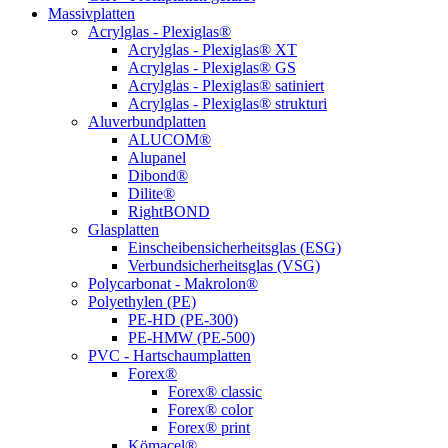
Massivplatten
Acrylglas - Plexiglas®
Acrylglas - Plexiglas® XT
Acrylglas - Plexiglas® GS
Acrylglas - Plexiglas® satiniert
Acrylglas - Plexiglas® strukturi
Aluverbundplatten
ALUCOM®
Alupanel
Dibond®
Dilite®
RightBOND
Glasplatten
Einscheibensicherheitsglas (ESG)
Verbundsicherheitsglas (VSG)
Polycarbonat - Makrolon®
Polyethylen (PE)
PE-HD (PE-300)
PE-HMW (PE-500)
PVC - Hartschaumplatten
Forex®
Forex® classic
Forex® color
Forex® print
Kömacel®