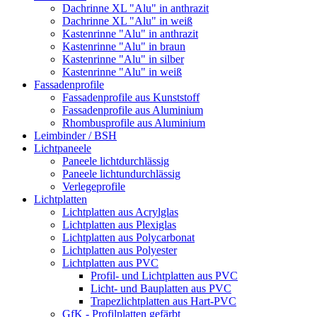
Dachrinne XL "Alu" in anthrazit
Dachrinne XL "Alu" in weiß
Kastenrinne "Alu" in anthrazit
Kastenrinne "Alu" in braun
Kastenrinne "Alu" in silber
Kastenrinne "Alu" in weiß
Fassadenprofile
Fassadenprofile aus Kunststoff
Fassadenprofile aus Aluminium
Rhombusprofile aus Aluminium
Leimbinder / BSH
Lichtpaneele
Paneele lichtdurchlässig
Paneele lichtundurchlässig
Verlegeprofile
Lichtplatten
Lichtplatten aus Acrylglas
Lichtplatten aus Plexiglas
Lichtplatten aus Polycarbonat
Lichtplatten aus Polyester
Lichtplatten aus PVC
Profil- und Lichtplatten aus PVC
Licht- und Bauplatten aus PVC
Trapezlichtplatten aus Hart-PVC
GfK - Profilplatten gefärbt