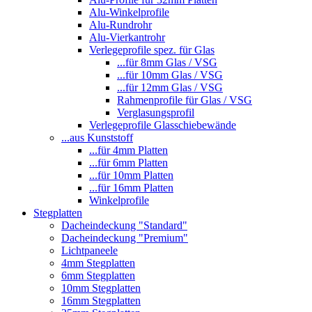
Alu-Winkelprofile
Alu-Rundrohr
Alu-Vierkantrohr
Verlegeprofile spez. für Glas
...für 8mm Glas / VSG
...für 10mm Glas / VSG
...für 12mm Glas / VSG
Rahmenprofile für Glas / VSG
Verglasungsprofil
Verlegeprofile Glasschiebewände
...aus Kunststoff
...für 4mm Platten
...für 6mm Platten
...für 10mm Platten
...für 16mm Platten
Winkelprofile
Stegplatten
Dacheindeckung "Standard"
Dacheindeckung "Premium"
Lichtpaneele
4mm Stegplatten
6mm Stegplatten
10mm Stegplatten
16mm Stegplatten