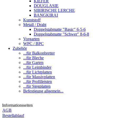
KIEFER
DOUGLASIE
SIBIRISCHE LERCHE
BANGKIRAI
Kunststoff
Metall / Draht
Doppelstabmatte "Basic" 6-5-6
Doppelstabmatte "Schwer" 8-6-8
Vorgarten
WPC / BPC
Zubehör
...für Balkonbretter
...für Bleche
...für Garten
...für Leimbinder
...für Lichtplatten
...für Massivplatten
...für Profilleisten
...für Stegplatten
Befestigung allgemein...
Informationsseiten
AGB
Bestellablauf