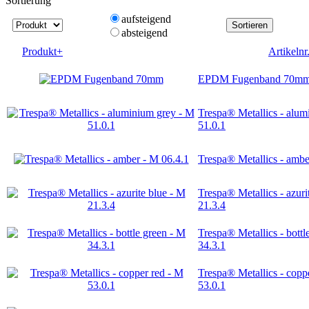
Sortierung
aufsteigend
Sortieren
absteigend
Produkt+
Artikelnr
EPDM Fugenband 70m
Trespa® Metallics - alum
51.0.1
Trespa® Metallics - ambe
Trespa® Metallics - azuri
21.3.4
Trespa® Metallics - bottl
34.3.1
Trespa® Metallics - copp
53.0.1