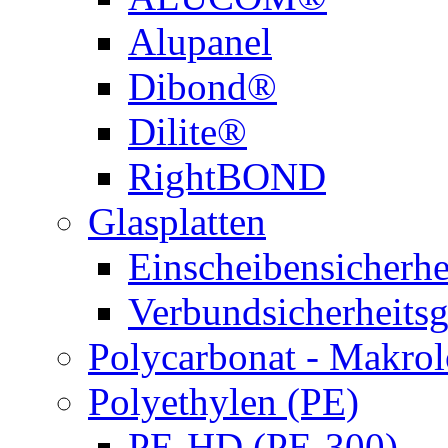
Alupanel
Dibond®
Dilite®
RightBOND
Glasplatten
Einscheibensicherhe
Verbundsicherheits
Polycarbonat - Makro
Polyethylen (PE)
PE-HD (PE-300)